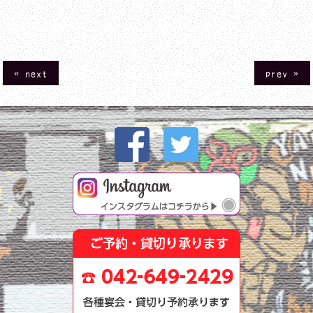
« next
prev »