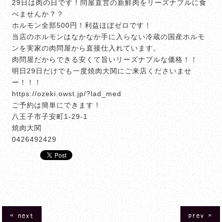
29日は肉の日です！問屋直営の新鮮肉をリーズナブルに食
べませんか？？
ホルモン全部500円！利益ほぼゼロです！
当店のホルモンはなかなか手に入らない冷蔵の国産ホルモ
ンを実家の肉問屋から直接仕入れています。
肉問屋だからできる安くて旨いリーズナブルな価格！！
明日29日だけでも一度焼肉大関にご来店くださいませ
ー！！！
https://ozeki.owst.jp/?lad_med
ご予約は簡単にできます！
八王子市子安町1-29-1
焼肉大関
0426492429
« next
prev »