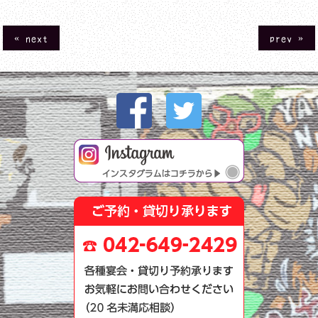
« next
prev »