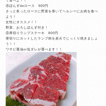
て食べよ！！
④ぽんずdeロース 900円
さっと炙ったロースに野菜を巻いてヘルシーにお肉を食べ
よう！
女性にオススメ！！
野菜、おろしぽんず付き！
⑤厚切りランプステーキ 800円
厚切りにカットしたランプ肉を炭火でじっくり焼きましょ
う！！
ワサビ醤油or塩ダレが選べます！！