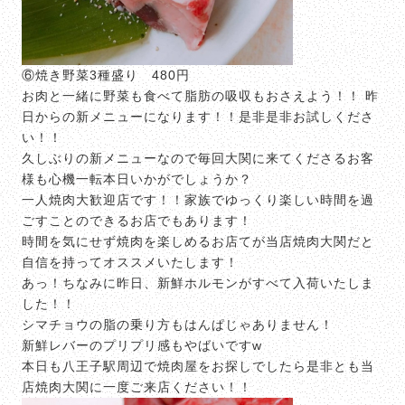
⑥焼き野菜3種盛り 480円
お肉と一緒に野菜も食べて脂肪の吸収もおさえよう！！ 昨
日からの新メニューになります！！是非是非お試しくださ
い！！
久しぶりの新メニューなので毎回大関に来てくださるお客
様も心機一転本日いかがでしょうか？
一人焼肉大歓迎店です！！家族でゆっくり楽しい時間を過
ごすことのできるお店でもあります！
時間を気にせず焼肉を楽しめるお店てが当店焼肉大関だと
自信を持ってオススメいたします！
あっ！ちなみに昨日、新鮮ホルモンがすべて入荷いたしま
した！！
シマチョウの脂の乗り方もはんぱじゃありません！
新鮮レバーのプリプリ感もやばいですw
本日も八王子駅周辺で焼肉屋をお探しでしたら是非とも当
店焼肉大関に一度ご来店ください！！