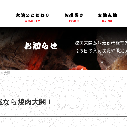
焼肉大関から最新情報を
その日の入荷状況や限定
焼肉大関！
屋なら焼肉大関！