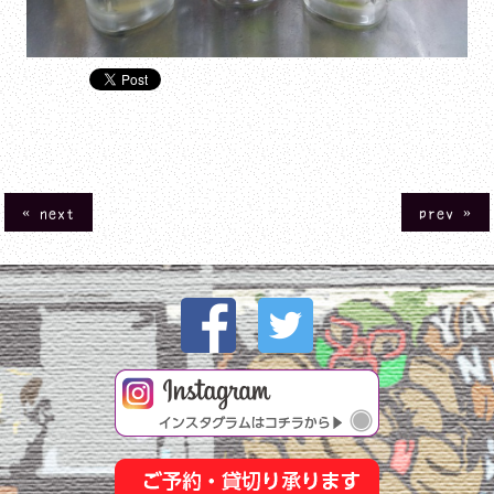
« next
prev »