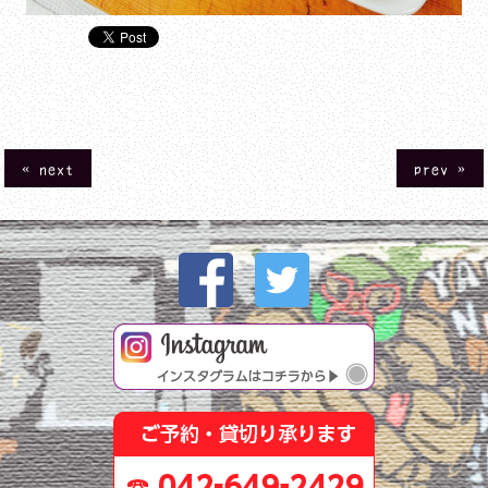
« next
prev »