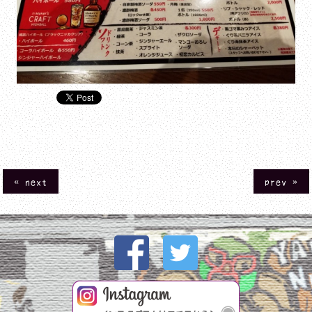
« next
prev »