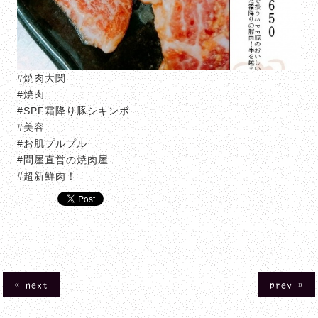
#焼肉大関
#焼肉
#SPF霜降り豚シキンボ
#美容
#お肌プルプル
#問屋直営の焼肉屋
#超新鮮肉！
« next
prev »