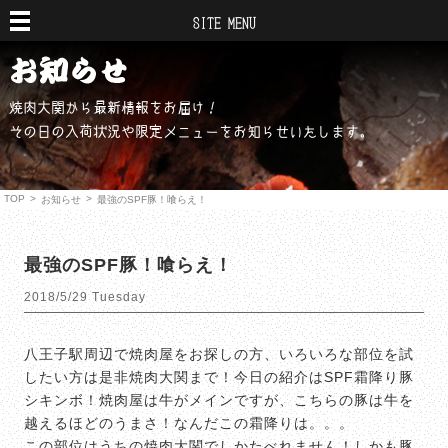
SITE MENU
焼肉大関から最新情報をお届け！
その日の入荷状況や限定メニューをお知らせいたします。
TOP
>
>
お知らせ
最強のSPF豚！喰らえ！
最強のSPF豚！喰らえ！
2018/5/29 Tuesday
八王子駅周辺で焼肉屋をお探しの方、いろいろな部位を試
したい方は是非焼肉大関まで！今日の紹介はSPF霜降り豚
シキンボ！焼肉屋は牛がメインですが、こちらの豚は牛を
越えるほどのうまさ！なんだこの霜降りは。。。
この部位はうちの焼肉大関でしかたべれません！しかも豚