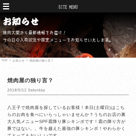
SITE MENU
焼肉大関から最新情報をお届け！
その日の入荷状況や限定メニューをお知らせいたします。
TOP
>
>
お知らせ
焼肉屋の独り言？
焼肉屋の独り言？
2018/5/12 Saturday
八王子で焼肉屋を探しているお客様！本日(土曜日)はこち
らのお肉を食べにいらっしゃいませんか？うちのお店の裏
大人気メニューSPF霜降り豚シキンボです！霜の降り方が
豚ではない。。牛を越えた最強の豚シキンボ！やわらかく
てとってもおいしいです。