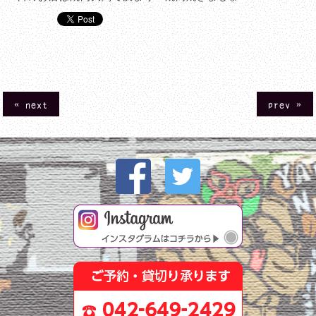
« next
prev »