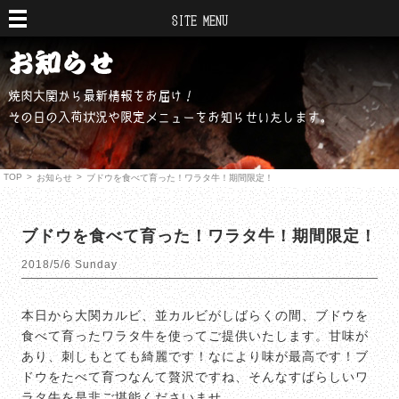
SITE MENU
焼肉大関から最新情報をお届け！
その日の入荷状況や限定メニューをお知らせいたします。
TOP
>
>
お知らせ
ブドウを食べて育った！ワラタ牛！期間限定！
ブドウを食べて育った！ワラタ牛！期間限定！
2018/5/6 Sunday
本日から大関カルビ、並カルビがしばらくの間、ブドウを
食べて育ったワラタ牛を使ってご提供いたします。甘味が
あり、刺しもとても綺麗です！なにより味が最高です！ブ
ドウをたべて育つなんて贅沢ですね、そんなすばらしいワ
ラタ牛を是非ご堪能くださいませ。