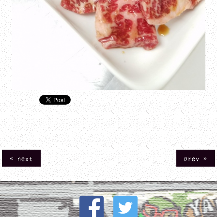
« next
prev »