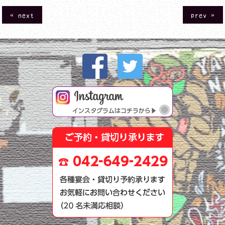
« next
prev »