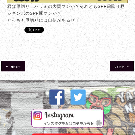
君は厚切り上ハラミの大関マンか？それともSPF霜降り豚
シキンボのSPF豚マンか？
どっちも厚切りには自信があるぜ！
« next
prev »